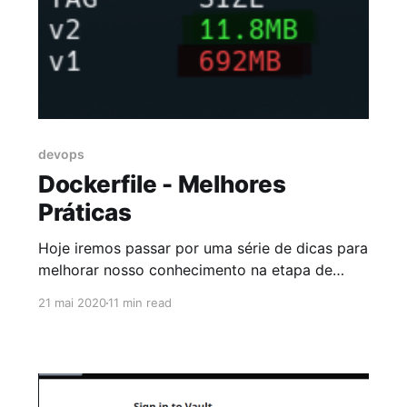
devops
Dockerfile - Melhores
Práticas
Hoje iremos passar por uma série de dicas para
melhorar nosso conhecimento na etapa de
build da imagem. Já entendemos como
21 mai 2020
11 min read
funciona o Dockerfile, agora o ideal é que
estas imagens sejam criadas utilizando as
melhores práticas. Provavelmente não irei
cobrir todas as melhores práticas para a
criação da nossa