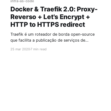
infra-as-code
Docker & Traefik 2.0: Proxy-
Reverso + Let's Encrypt +
HTTP to HTTPS redirect
Traefik é um roteador de borda open-source
que facilita a publicação de serviços de
maneira fácil. Um ponto bem interessante é que
25 mar 2020
7 min read
ele integra nativamente com a maioria das
tecnologias de cluster, tais como Kubernetes,
Docker, Docker Swarm, AWS, Mesos, Marathon
e muito mais. O Traefik traz bastante ganho