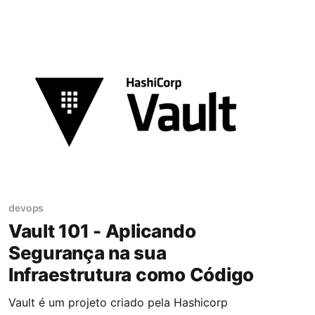
suas dependências, bibliotecas, binários,
arquivos de configuração) em um unico pacote.
devops
Vault 101 - Aplicando
Segurança na sua
Infraestrutura como Código
Vault é um projeto criado pela Hashicorp