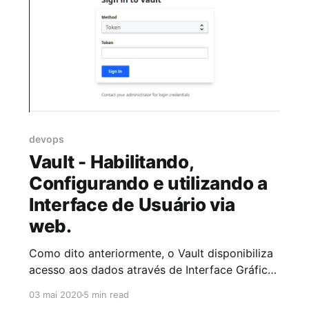
devops
Vault - Habilitando,
Configurando e utilizando a
Interface de Usuário via
web.
Como dito anteriormente, o Vault disponibiliza
acesso aos dados através de Interface Gráfica,
Linha de Comando ou Chamada HTTP em sua
03 mai 2020
5 min read
API. Hoje iremos habilitar a interface gráfica