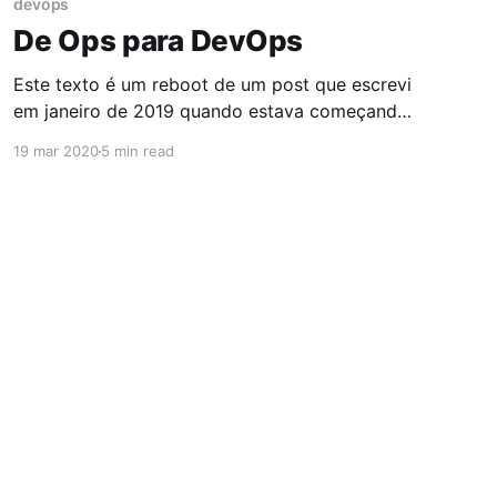
devops
De Ops para DevOps
Este texto é um reboot de um post que escrevi
em janeiro de 2019 quando estava começando
esta aventura, logo postarei um texto mais
19 mar 2020
5 min read
atualizado. Um marco importante na vida de
um profissional de infraestrutura de TI é
quando ele reconhece que as áreas de
desenvolvimento e infraestrutura devem andar