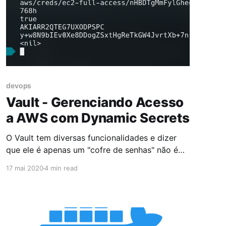
devops
Vault - Gerenciando Acesso
a AWS com Dynamic Secrets
O Vault tem diversas funcionalidades e dizer
que ele é apenas um "cofre de senhas" não é
correto, uma vez que ele tem todo um motor e
17 mai 2020
4 min read
diversas integrações Hoje iremos integrar
nosso Vault server criado no post Vault 101
com a AWS utilizada no post Terraform 101