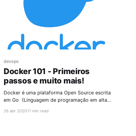
devops
Docker 101 - Primeiros
passos e muito mais!
Docker é uma plataforma Open Source escrita
em Go (Linguagem de programação em alta
performance desenvolvida pela Google) que
26 abr 2020
11 min read
ajuda a criação e a administração de ambientes
isolados. Um container consiste de um
ambiente completo (uma aplicação e todas