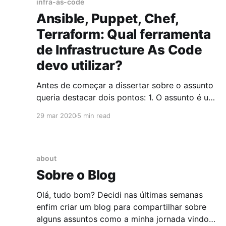
infra-as-code
Ansible, Puppet, Chef,
Terraform: Qual ferramenta
de Infrastructure As Code
devo utilizar?
Antes de começar a dissertar sobre o assunto
queria destacar dois pontos: 1. O assunto é uma
sugestão do usuário lord_fil do grupo
29 mar 2020
5 min read
@devopsbr no telegram. 2. Este post não vai
dizer qual ferramenta é melhor ou não, a idéia é
mostrar quais os pontos positivos em se usar
about
Sobre o Blog
Olá, tudo bom? Decidi nas últimas semanas
enfim criar um blog para compartilhar sobre
alguns assuntos como a minha jornada vindo