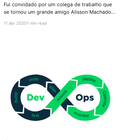
Fui convidado por um colega de trabalho que
se tornou um grande amigo Alisson Machado
(BigData DevOps Engineer @ Schaeffler) para
11 abr 2020
1 min read
participar do primeiro episódio sobre
Trajetórias nas Carreiras de TI do um podcast
idlecast.io organizado pelo Hederson Boechat
(Senior Software Developer @ Systax) com a
participação também de um outro