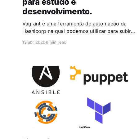
para estudo e
desenvolvimento.
Vagrant é uma ferramenta de automação da
Hashicorp na qual podemos utilizar para subir
de servidores até uma infraestrutura e até
13 abr 2020
8 min read
mesmo configurar estes servidores. O Vagrant
utiliza a linguagem HCL (Hashicorp
Configuration Language) que é de fácil
entendimento (baseada em Ruby) e permite
que possamos definir recursos da máquina