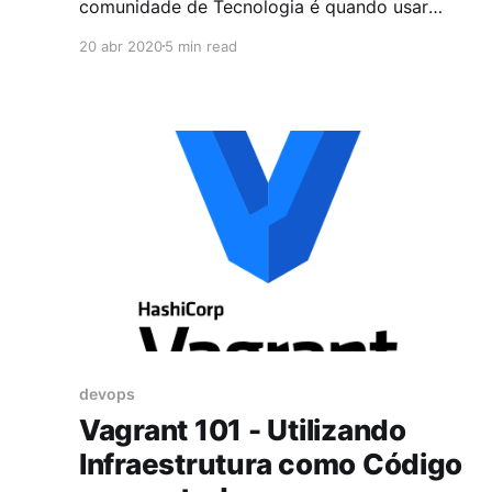
comunidade de Tecnologia é quando usar
Containers ou quando usar Máquinas Virtuais.
20 abr 2020
5 min read
Para responder esta dúvida primeiramente
precisamos entender bem o conceito e como
funciona cada ferramenta. Máquinas Virtuais ou
Virtual Machines (VMs) são processos em que
é feito a emulação virtualização de
devops
Vagrant 101 - Utilizando
Infraestrutura como Código