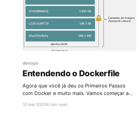
devops
Entendendo o Dockerfile
Agora que você já deu os Primeiros Passos
com Docker e muito mais. Vamos começar a
cobrir cada uma das áreas do Docker para
10 mai 2020
6 min read
você poder se aprofundar neste universo. A
primeira área será a de Docker Images
começando com o Dockerfile. O Dockerfile é
um documento de texto que