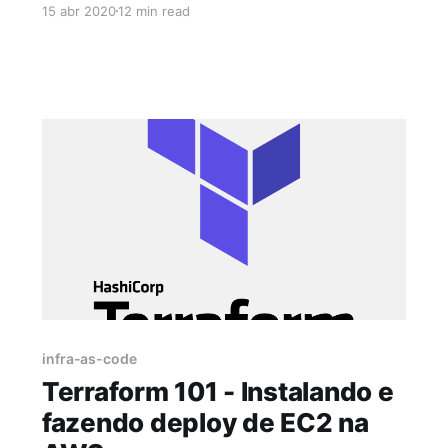
15 abr 2020
12 min read
gerar? É ai que entramos com testes em nossa
infraestrutura. InSpec é um framework gratuito
e Open Source para teste e auditoria de
aplicações e infraestrutura criado
infra-as-code
Terraform 101 - Instalando e
fazendo deploy de EC2 na