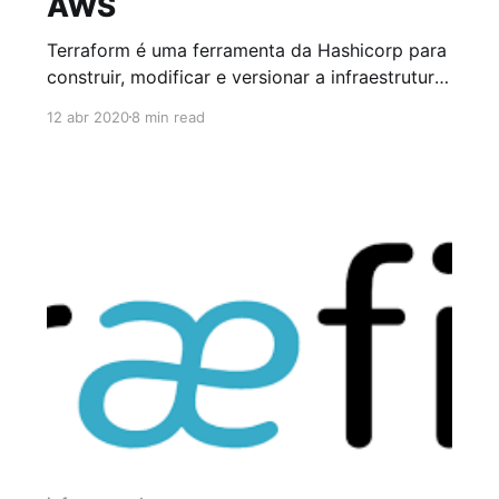
AWS
Terraform é uma ferramenta da Hashicorp para
construir, modificar e versionar a infraestrutura
de maneira segura e eficiente. Através do
12 abr 2020
8 min read
terraform adicionamos camadas de abstração
a serviços de cloud como Google Cloud
Platform, Amazon Web Services, Microsoft
Azure, Digital Ocean, dentre outros serviços
não somente de cloud. Primeiramente
precisamos entender