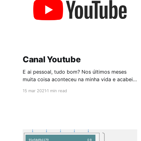
Canal Youtube
E ai pessoal, tudo bom? Nos últimos meses
muita coisa aconteceu na minha vida e acabei
deixando meu blog de lado por conta da minha
15 mar 2021
1 min read
mudança. Agora que comecei a me estabilizar
novamente em solo estrangeiro vou voltar com
os posts do blog e mais, um canal do youtube
com