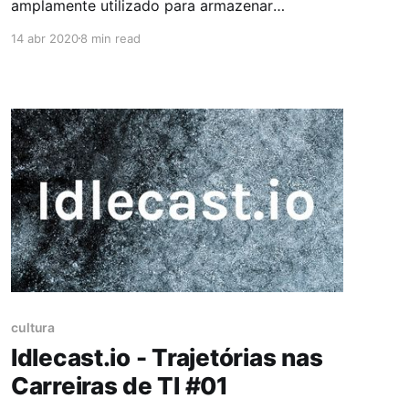
amplamente utilizado para armazenar
informações de maneira segura, podendo ser
14 abr 2020
8 min read
tokens de acesso, senhas, certificados, chaves
SSH dentre diversas outras informações. O
Vault disponibiliza o acesso a estes dados
através de Interface Gráfica, Linha de
Comando ou Chamada HTTP em sua API.
Primeiros
cultura
Idlecast.io - Trajetórias nas
Carreiras de TI #01