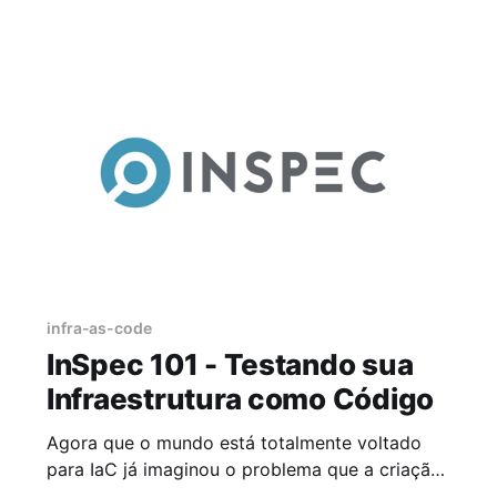
(web) para nosso Vault server criado no post
Vault 101 - Aplicando segurança na sua
Infraestrutura como Código. Caso você tenha
chegado agora
infra-as-code
InSpec 101 - Testando sua
Infraestrutura como Código
Agora que o mundo está totalmente voltado
para IaC já imaginou o problema que a criação
de uma infraestrutura fora de Compliance pode