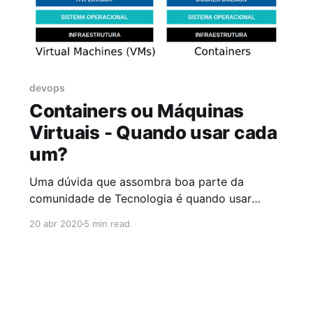
devops
Containers ou Máquinas
Virtuais - Quando usar cada
um?
Uma dúvida que assombra boa parte da
comunidade de Tecnologia é quando usar
Containers ou quando usar Máquinas Virtuais.
20 abr 2020
5 min read
Para responder esta dúvida primeiramente
precisamos entender bem o conceito e como
funciona cada ferramenta. Máquinas Virtuais ou
Virtual Machines (VMs) são processos em que
é feito a emulação virtualização de