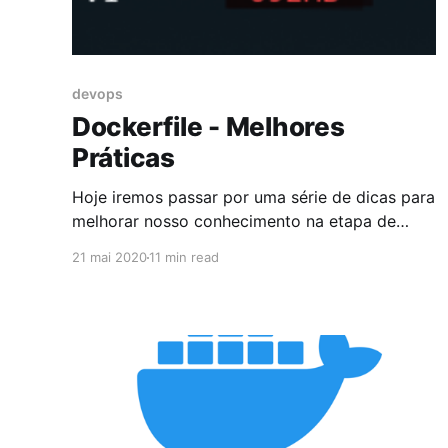
devops
Dockerfile - Melhores
Práticas
Hoje iremos passar por uma série de dicas para
melhorar nosso conhecimento na etapa de
build da imagem. Já entendemos como
21 mai 2020
11 min read
funciona o Dockerfile, agora o ideal é que
estas imagens sejam criadas utilizando as
melhores práticas. Provavelmente não irei
cobrir todas as melhores práticas para a
criação da nossa