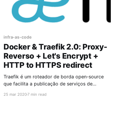
infra-as-code
Docker & Traefik 2.0: Proxy-
Reverso + Let's Encrypt +
HTTP to HTTPS redirect
Traefik é um roteador de borda open-source
que facilita a publicação de serviços de
maneira fácil. Um ponto bem interessante é que
25 mar 2020
7 min read
ele integra nativamente com a maioria das
tecnologias de cluster, tais como Kubernetes,
Docker, Docker Swarm, AWS, Mesos, Marathon
e muito mais. O Traefik traz bastante ganho