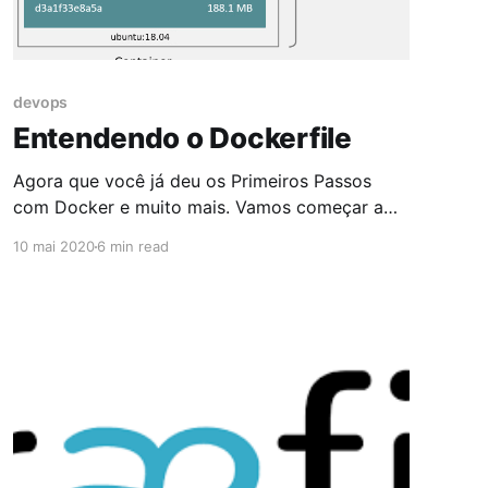
devops
Entendendo o Dockerfile
Agora que você já deu os Primeiros Passos
com Docker e muito mais. Vamos começar a
cobrir cada uma das áreas do Docker para
10 mai 2020
6 min read
você poder se aprofundar neste universo. A
primeira área será a de Docker Images
começando com o Dockerfile. O Dockerfile é
um documento de texto que