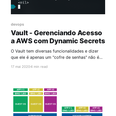
devops
Vault - Gerenciando Acesso
a AWS com Dynamic Secrets
O Vault tem diversas funcionalidades e dizer
que ele é apenas um "cofre de senhas" não é
correto, uma vez que ele tem todo um motor e
17 mai 2020
4 min read
diversas integrações Hoje iremos integrar
nosso Vault server criado no post Vault 101
com a AWS utilizada no post Terraform 101