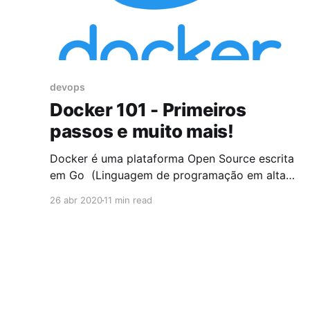
devops
Docker 101 - Primeiros
passos e muito mais!
Docker é uma plataforma Open Source escrita
em Go (Linguagem de programação em alta
performance desenvolvida pela Google) que
26 abr 2020
11 min read
ajuda a criação e a administração de ambientes
isolados. Um container consiste de um
ambiente completo (uma aplicação e todas
suas dependências, bibliotecas, binários,
arquivos de configuração) em um unico pacote.